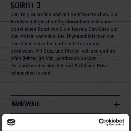
Schritt 3
Den Teig ausrollen und mit Senf bestreichen. Die
Apfelviertel gleichmäßig darauf verteilen und
dabei einen Rand von 2 cm lassen. Den Käse auf
den Äpfeln verteilen. Die Thymianblättchen von
den Stielen streifen und die Pizza damit
bestreuen. Mit Salz und Pfeffer würzen und im
Ofen (Mitte) 30 Min. goldbraun backen.
Herzhaften Blechkuchen mit Apfel und Käse
schmecken lassen!
Nährwerte
Macht's euch einfach