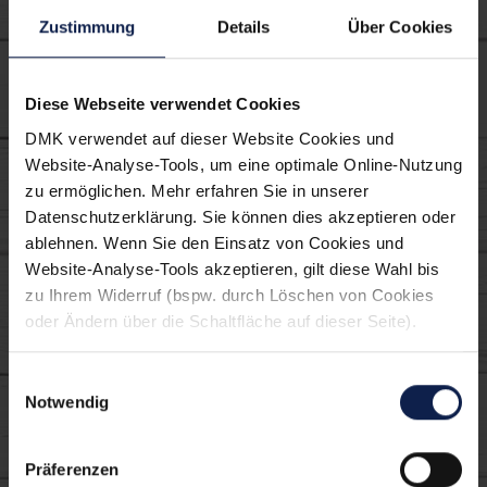
Zustimmung
Details
Über Cookies
lecker:
Diese Webseite verwendet Cookies
Hauptspeise
Kuchen
Backen
DMK verwendet auf dieser Website Cookies und
Website-Analyse-Tools, um eine optimale Online-Nutzung
Käse überbacken
Fruchtig,herzhaft
zu ermöglichen. Mehr erfahren Sie in unserer
Datenschutzerklärung. Sie können dies akzeptieren oder
ablehnen. Wenn Sie den Einsatz von Cookies und
Tipp
Website-Analyse-Tools akzeptieren, gilt diese Wahl bis
zu Ihrem Widerruf (bspw. durch Löschen von Cookies
Backpapier kann mehrfach verwendet
oder Ändern über die Schaltfläche auf dieser Seite).
werden. Erst wenn das Papier braun ist
oder brüchig wird muss es ausgetauscht
Einwilligungsauswahl
werden.
Notwendig
Präferenzen