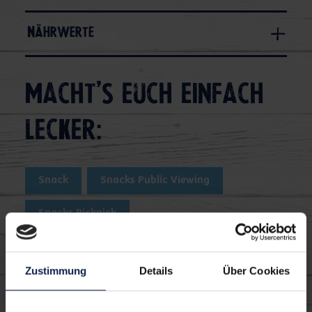
Nährwerte
Macht's euch einfach
lecker:
Snack
Snacks Public Viewing
Snacks Picknick
Snacks Einweihungsfeiern
Snacks Büro
Zustimmung
Details
Über Cookies
Wraps
Kräuterquark
Käse überbacken