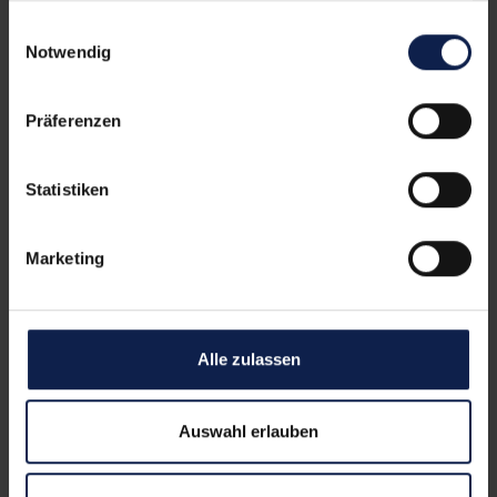
Einwilligungsauswahl
Genusswelt
Notwendig
Heimisches Superfood: Kohlgemüse im
Trend
Präferenzen
Statistiken
Marketing
Alle zulassen
Genusswelt
Kräuterbutter einfach selber
Auswahl erlauben
machen