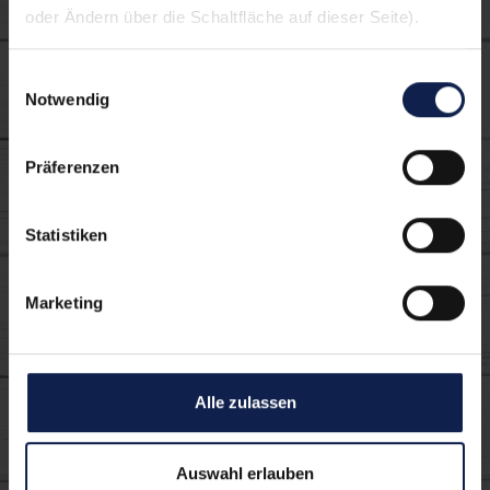
oder Ändern über die Schaltfläche auf dieser Seite).
Einwilligungsauswahl
Notwendig
Präferenzen
Buttermilch Drink
Sauerkirsche
Statistiken
Marketing
Die können sich
Alle zulassen
auch schmecken
Auswahl erlauben