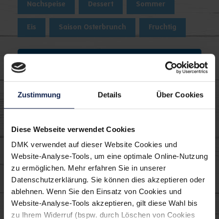
Nachspeise
Dessert
Sommer
Eis
Saison Osterbrunch
Fruchtig
Tipp
Probiere dieses Rezept doch als Eiscreme-
Zustimmung
Details
Über Cookies
Cookie-Sandwich. Platziere dafür eine Kugel
Buttermilcheis zwischen zwei Keksen
deiner Wahl.
Diese Webseite verwendet Cookies
DMK verwendet auf dieser Website Cookies und
Website-Analyse-Tools, um eine optimale Online-Nutzung
zu ermöglichen. Mehr erfahren Sie in unserer
Verwendete MILRAM
Datenschutzerklärung. Sie können dies akzeptieren oder
ablehnen. Wenn Sie den Einsatz von Cookies und
Produkte:
Website-Analyse-Tools akzeptieren, gilt diese Wahl bis
zu Ihrem Widerruf (bspw. durch Löschen von Cookies