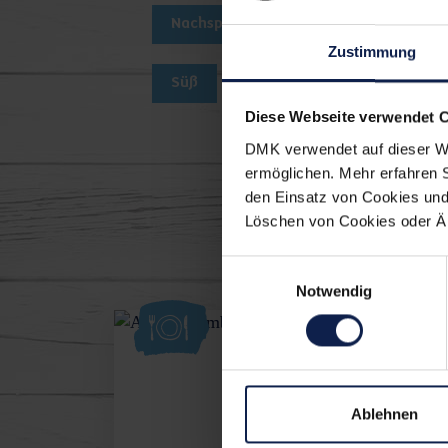
Nachspeise
Dessert
Kuc
Zustimmung
Süß
Diese Webseite verwendet 
DMK verwendet auf dieser We
ermöglichen. Mehr erfahren 
den Einsatz von Cookies und 
Die könn
Löschen von Cookies oder Änd
Einwilligungsauswahl
Notwendig
Ablehnen