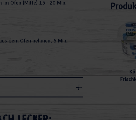
 im Ofen (Mitte) 15 - 20 Min.
Produk
aus dem Ofen nehmen, 5 Min.
Kö
Frisch
ach lecker: