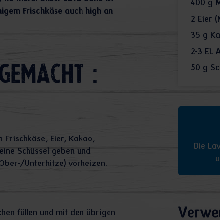
400
g
M
nigem Frischkäse auch high an
2
Eier (
35
g Ka
2-3
EL 
50
g Sc
gemacht :
 Frischkäse, Eier, Kakao,
Die La
 eine Schüssel geben und
u
Ober-/Unterhitze) vorheizen.
Verwe
hen füllen und mit den übrigen