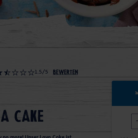
1.5/5
bewerten
a Cake
 no more! Unser Lava Cake ist