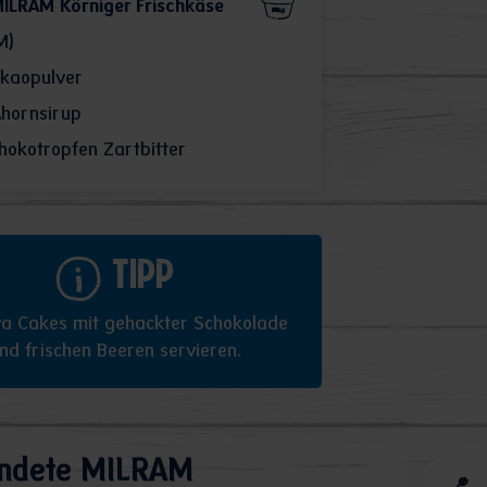
ILRAM Körniger Frischkäse
M)
kaopulver
Ahornsirup
hokotropfen Zartbitter
Tipp
va Cakes mit gehackter Schokolade
nd frischen Beeren servieren.
ndete MILRAM