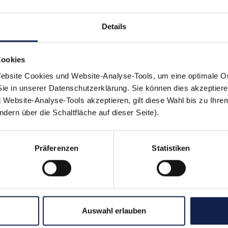
hen
Körniger Frischkäse
Details
Cookies
bsite Cookies und Website-Analyse-Tools, um eine optimale O
Sie in unserer Datenschutzerklärung. Sie können dies akzeptier
Website-Analyse-Tools akzeptieren, gilt diese Wahl bis zu Ihre
en sich auch schmeck
ern über die Schaltfläche auf dieser Seite).
Präferenzen
Statistiken
Auswahl erlauben