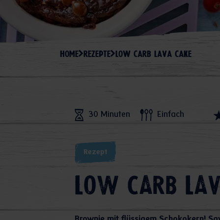
HOME
REZEPTE
LOW CARB LAVA CAKE
30 Minuten
Einfach
Rezept
Low Carb Lav
Brownie mit flüssigem Schokokern! Say