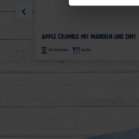
Apple Crumble mit Mandeln und Zimt
50 minuten
leicht