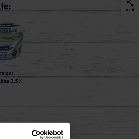
te:
TEILEN
rniger
käse 3,5%