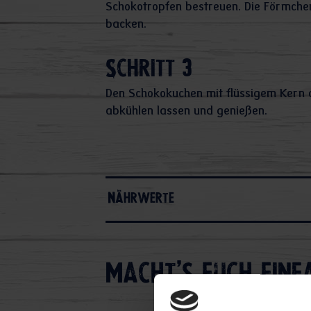
Schokotropfen bestreuen. Die Förmchen
backen.
Schritt 3
Den Schokokuchen mit flüssigem Kern 
abkühlen lassen und genießen.
Nährwerte
Macht's euch einf