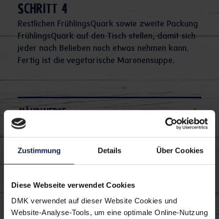
Schritt 4
Restlichen FrühlingsQuark sowie zweite Packung
FrühlingsQuark auf den Tisch stellen, damit sich
jeder nach Belieben noch etwas nehmen kann.
Fertig ist die vegetarische Maronensuppe.
Nährwerte
Zustimmung
Details
Über Cookies
Macht's euch einfach
lecker:
Diese Webseite verwendet Cookies
DMK verwendet auf dieser Website Cookies und
Website-Analyse-Tools, um eine optimale Online-Nutzung
Vorspeise
Abendessen
Winter