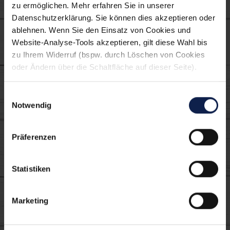
zu ermöglichen. Mehr erfahren Sie in unserer
Datenschutzerklärung. Sie können dies akzeptieren oder
Suppen
Saison Herbst-Suppen
ablehnen. Wenn Sie den Einsatz von Cookies und
Website-Analyse-Tools akzeptieren, gilt diese Wahl bis
Kräuterquark
Herzhaft
zu Ihrem Widerruf (bspw. durch Löschen von Cookies
oder Ändern über die Schaltfläche auf dieser Seite).
Verwendete MILRAM
Produkte:
Einwilligungsauswahl
Notwendig
Präferenzen
Statistiken
Marketing
FrühlingsQuark