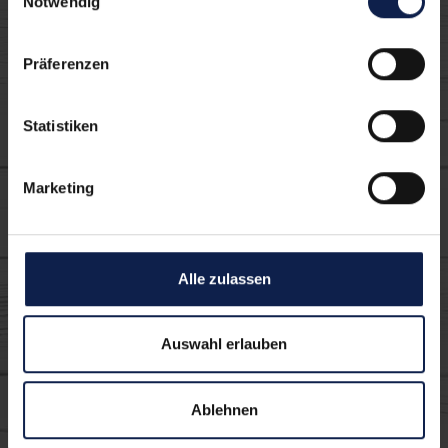
Notwendig
Ofen
Saison Erntedank
Präferenzen
Abendessen Gaeste
Saison Herbst
Statistiken
Auflauf
Käse überbacken
Kohl
Verwendete MILRAM
Marketing
Produkte:
Alle zulassen
Auswahl erlauben
Ablehnen
frische Schlagsahne