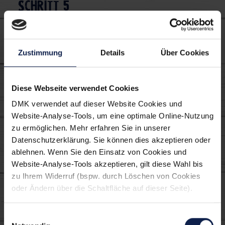
Schritt 5
Mit Käse bestreuen und die Salbei Blättchen
darauf geben. Die vegetarische Lasagne im Ofen
(Mitte) 30-35 Min. goldbraun backen. Fertig ist
Zustimmung
Details
Über Cookies
die leckere Grünkohl Lasagne.
Diese Webseite verwendet Cookies
DMK verwendet auf dieser Website Cookies und
Nährwerte
Website-Analyse-Tools, um eine optimale Online-Nutzung
zu ermöglichen. Mehr erfahren Sie in unserer
Datenschutzerklärung. Sie können dies akzeptieren oder
ablehnen. Wenn Sie den Einsatz von Cookies und
Macht's euch einfach
Website-Analyse-Tools akzeptieren, gilt diese Wahl bis
zu Ihrem Widerruf (bspw. durch Löschen von Cookies
lecker:
oder Ändern über die Schaltfläche auf dieser Seite).
Einwilligungsauswahl
Hauptspeise
Mittagessen
Meal Prep