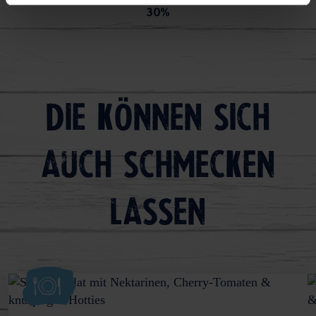
30%
Die können sich
auch schmecken
lassen