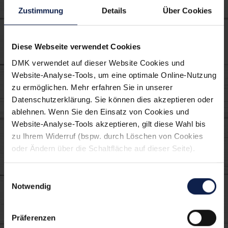
Hauptspeise
Mittagessen
Zustimmung
Details
Über Cookies
Käse überbacken
Herbst
Diese Webseite verwendet Cookies
Saison Erntedank
Abendessen Gaeste
DMK verwendet auf dieser Website Cookies und
Website-Analyse-Tools, um eine optimale Online-Nutzung
Herzhaft
Saison Herbst
zu ermöglichen. Mehr erfahren Sie in unserer
Datenschutzerklärung. Sie können dies akzeptieren oder
Verwendete MILRAM
ablehnen. Wenn Sie den Einsatz von Cookies und
Website-Analyse-Tools akzeptieren, gilt diese Wahl bis
Produkte:
zu Ihrem Widerruf (bspw. durch Löschen von Cookies
oder Ändern über die Schaltfläche auf dieser Seite).
Einwilligungsauswahl
Notwendig
Präferenzen