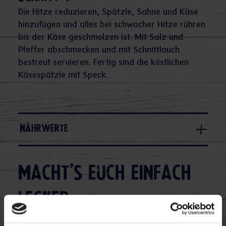
Die Hitze reduzieren, Spätzle, Sahne und Käse
hinzufügen und alles bei schwacher Hitze rühren
bis der Käse geschmolzen ist. Mit Salz und
Pfeffer abschmecken und mit Schnittlauch
bestreut servieren. Fertig sind die köstlichen
Käsespätzle mit Speck.
Nährwerte
Macht's euch einfach
lecker: