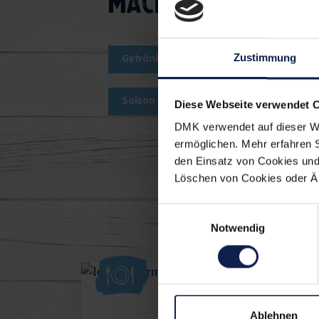
Macht's euch einf
Zustimmung
Getränk
Sommer
Geträ
Saison Sommer Erfrischungen
Diese Webseite verwendet 
DMK verwendet auf dieser We
ermöglichen. Mehr erfahren 
den Einsatz von Cookies und 
Löschen von Cookies oder Änd
Die könn
Einwilligungsauswahl
Notwendig
Ablehnen