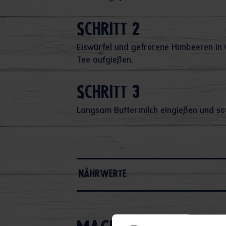
Schritt 2
Eiswürfel und gefrorene Himbeeren in v
Tee aufgießen.
Schritt 3
Langsam Buttermilch eingießen und sof
Nährwerte