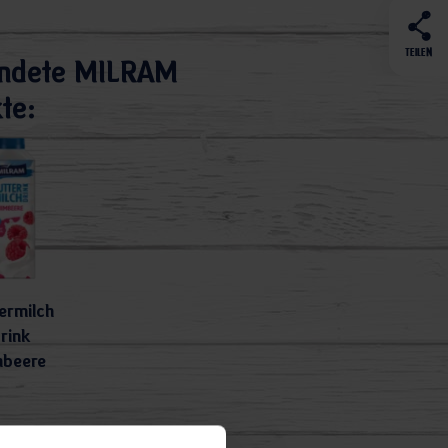
TEILEN
ndete MILRAM
te:
ermilch
rink
mbeere