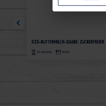
Iced-Buttermilch-Shake: Zuckerfreier
10 minuten
leicht