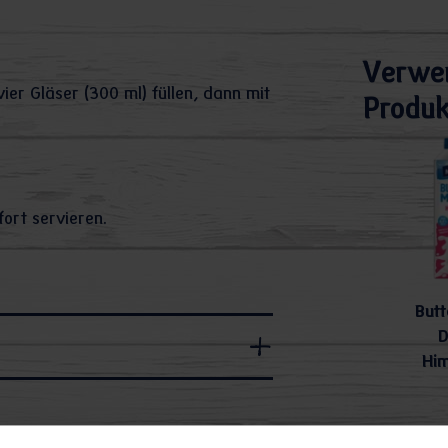
Verwe
ier Gläser (300 ml) füllen, dann mit
Produk
ort servieren.
Butt
D
Hi