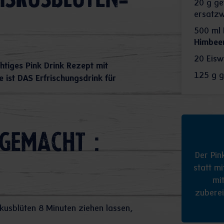
biskusblüten-
20
g get
ersatzw
500
ml
Himbee
20
Eisw
chtiges Pink Drink Rezept mit
125
g g
 ist DAS Erfrischungsdrink für
gemacht :
Der Pin
statt m
mi
zuberei
kusblüten 8 Minuten ziehen lassen,