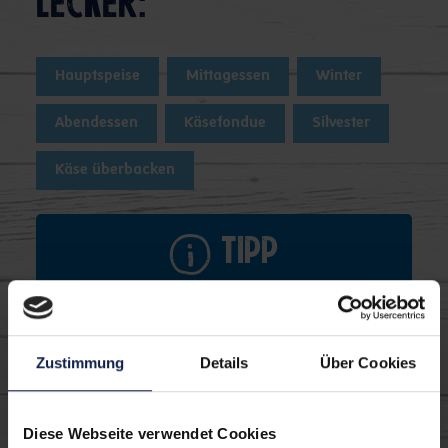
lecker:
Hauptspeise
Mittagessen
Winter
Abendessen
Käsefondue
Silvester
Käse überbacken
Tipp
Als Beilage können zum Beispiel
Weintrauben, Baguette, Salami, Schinken
oder Essiggurken serviert werden.
Zustimmung
Details
Über Cookies
Diese Webseite verwendet Cookies