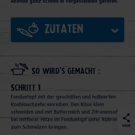
Abende ganz schnell in Vergessenheit geraten.
Zutaten
So wird's gemacht :
Schritt 1
Fonduetopf mit der geschälten und halbierten
Knoblauchzehe einreiben. Den Käse klein
schneiden und mit Buttermilch und Zitronensaft
bei mittlerer Hitze im Fonduetopf unter Rühren
TEILEN
zum Schmelzen bringen.