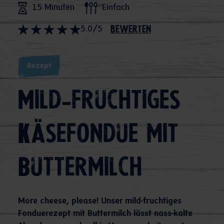
15 Minuten
Einfach
5.0/5
bewerten
Rezept
Mild-fruchtiges
Käsefondue mit
Buttermilch
More cheese, please! Unser mild-fruchtiges
Fonduerezept mit Buttermilch lässt nass-kalte