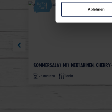
Ablehnen
Sommersalat mit Nektarinen, Cherry
25 minuten
leicht