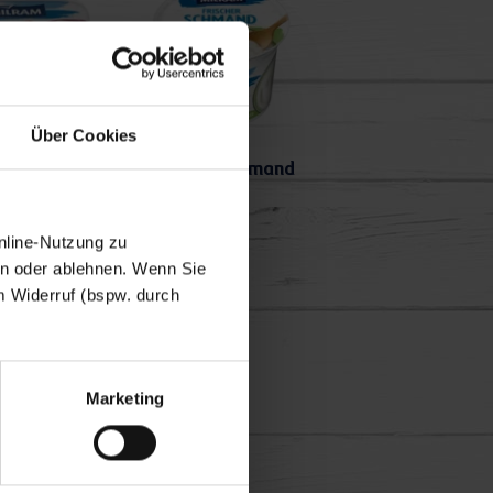
Über Cookies
Aioli
frischer Schmand
nline-Nutzung zu
en oder ablehnen. Wenn Sie
m Widerruf (bspw. durch
en lassen
Marketing