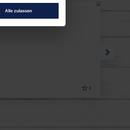
Alle zulassen
Schneller 
0
20 minuten