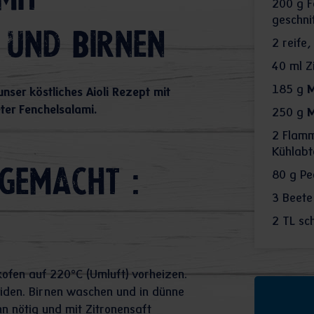
mit
200
g F
geschni
 und Birnen
2
reife,
40
ml Z
185
g
M
nser köstliches Aioli Rezept mit
ter Fenchelsalami.
250
g
M
2
Flammk
Kühlabt
gemacht :
80
g Pe
3
Beete
2
TL sc
fen auf 220°C (Umluft) vorheizen.
iden. Birnen waschen und in dünne
n nötig und mit Zitronensaft