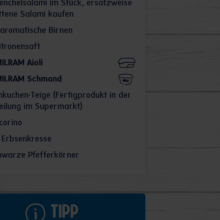
enchelsalami im Stück, ersatzweise
ttene Salami kaufen
 aromatische Birnen
itronensaft
ILRAM Aioli
ILRAM Schmand
uchen-Teige (Fertigprodukt in der
eilung im Supermarkt)
corino
 Erbsenkresse
hwarze Pfefferkörner
Tipp