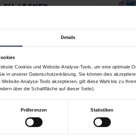
ach lecker:
ks Picknick
Ofen
Details
ks Geburtstag
Pizza
Cookies
bsite Cookies und Website-Analyse-Tools, um eine optimale O
Sie in unserer Datenschutzerklärung. Sie können dies akzeptier
Website-Analyse-Tools akzeptieren, gilt diese Wahl bis zu Ihre
ern über die Schaltfläche auf dieser Seite).
en sich auch schmeck
Präferenzen
Statistiken