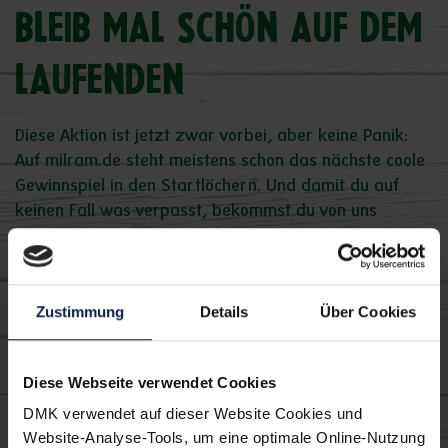
BLEIB MAL SCHÖN AUF DEM
LAUFENDEN
Diese Aktion ist jetzt zwar vorbei, aber keine Panik:
Auf milram.de steht meistens schon das nächste coole
Gewinnspiel in den Startlöchern. Und damit du auf
keinen Fall was verpasst, bekommst du von uns
regelmäßig die neusten Infos zu Produkten,
Gewinnspielen, Aktionen und leckeren Rezepten per E-
Mail. Einfach kostenlos abonnieren und wir sorgen
Zustimmung
Details
Über Cookies
jeden Monat für ein bisschen Strandbude in deinem
Postfach.
Diese Webseite verwendet Cookies
JETZT ANMELDEN!
DMK verwendet auf dieser Website Cookies und
Website-Analyse-Tools, um eine optimale Online-Nutzung