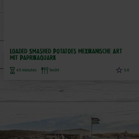
Loaded Smashed Potatoes mexikanische Art
mit PaprikaQuark
45 minuten
leicht
5.0