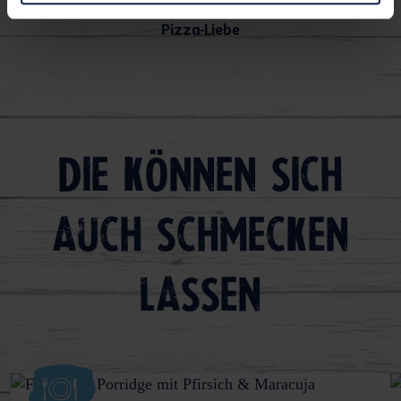
Pizza-Liebe
Die können sich
auch schmecken
lassen