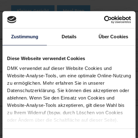
Kleines Gericht
Meal Prep
Körniger Frischkäse
Thema proteinreich
Zustimmung
Details
Über Cookies
Wraps
Diese Webseite verwendet Cookies
Tipp
DMK verwendet auf dieser Website Cookies und
Website-Analyse-Tools, um eine optimale Online-Nutzung
Für die vegetarische Version, Olivenöl und
zu ermöglichen. Mehr erfahren Sie in unserer
Hähnchenbrustfilet durch 1 Packung
Datenschutzerklärung. Sie können dies akzeptieren oder
MILRAM Skyr Minis ersetzen.
ablehnen. Wenn Sie den Einsatz von Cookies und
Website-Analyse-Tools akzeptieren, gilt diese Wahl bis
zu Ihrem Widerruf (bspw. durch Löschen von Cookies
oder Ändern über die Schaltfläche auf dieser Seite).
Verwendete MILRAM
Einwilligungsauswahl