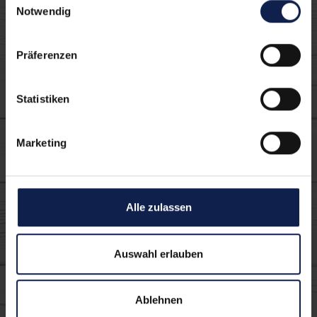
Produkte:
Notwendig
Präferenzen
Statistiken
Marketing
Körniger Frischkäse
3,5%
Alle zulassen
Auswahl erlauben
Ablehnen