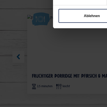
Ablehnen
Fruchtiger Porridge mit Pfirsich & M
15 minuten
leicht