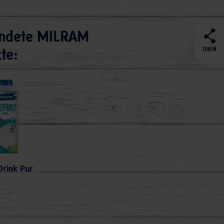
ndete MILRAM
TEILEN
te:
Drink Pur