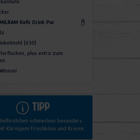
ckenhefe
cker
MILRAM Kefir Drink Pur
lz
inkelmehl (630)
ferflocken, plus extra zum
en
Wasser
Tipp
nkelbrötchen schmecken besonders
mit Körnigem Frischkäse und Kresse.