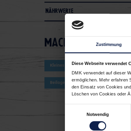
Nährwerte
Macht's euch einf
Zustimmung
Diese Webseite verwendet 
Kleines Gericht
Fingerfood & Sn
DMK verwendet auf dieser We
ermöglichen. Mehr erfahren 
Beilagen zum Grillen
Fruehstue
den Einsatz von Cookies und 
Löschen von Cookies oder Änd
Einwilligungsauswahl
Notwendig
Die könn