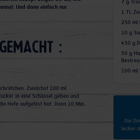
7
g Tro
kannst. Und dann einfach nur
1
TL Zu
250
ml
10
g Sa
450
g D
gemacht :
50
g Ha
Bestreu
100
ml 
firbrötchen. Zunächst 100 ml
cker in eine Schüssel geben und
die Hefe aufgelöst hat. Dann 10 Min.
Die Di
lecker 