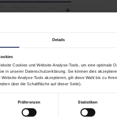
ach lecker:
Details
Cookies
acks
Brot
Backen
bsite Cookies und Website-Analyse-Tools, um eine optimale O
Sie in unserer Datenschutzerklärung. Sie können dies akzeptier
ck Mitnehmen
Herzhaft
Website-Analyse-Tools akzeptieren, gilt diese Wahl bis zu Ihre
ern über die Schaltfläche auf dieser Seite).
Präferenzen
Statistiken
en sich auch schmeck