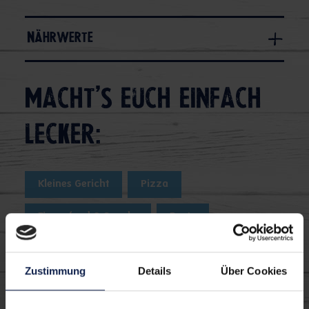
Nährwerte
Macht's euch einfach
lecker:
Kleines Gericht
Pizza
Fingerfood & Snacks
Party
Snacks Picknick
Zustimmung
Details
Über Cookies
Snacks Einweihungsfeiern