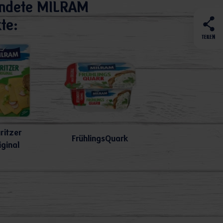
ndete MILRAM
te:
TEILEN
ritzer
FrühlingsQuark
iginal