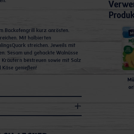
en.
Verwe
Produk
m Backofengrill kurz anrösten.
reichen. Mit halbierten
lingsQuark streichen. Jeweils mit
gen. Sesam und gehackte Walnüsse
t Kräutern bestreuen sowie mit Salz
d Käse genießen!
Mü
or