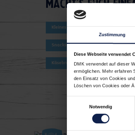
Macht's euch einf
Kleines Gericht
Frühstück
Zustimmung
Snacks Picknick
Snacks Geburt
Diese Webseite verwendet 
Käsebrot
Kräuterquark
DMK verwendet auf dieser We
ermöglichen. Mehr erfahren 
den Einsatz von Cookies und 
Löschen von Cookies oder Änd
Einwilligungsauswahl
Die könn
Notwendig