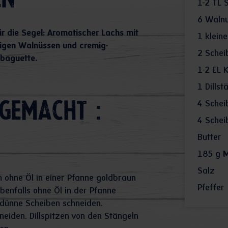
en
1-2
TL 
6
Walnu
r die Segel: Aromatischer Lachs mit
1
klein
kigen Walnüssen und cremig-
2
Schei
baguette.
1-2
EL K
1
Dillst
4
Schei
gemacht :
4
Schei
Butter
185
g
M
Salz
 ohne Öl in einer Pfanne goldbraun
Pfeffer
enfalls ohne Öl in der Pfanne
 dünne Scheiben schneiden.
eiden. Dillspitzen von den Stängeln