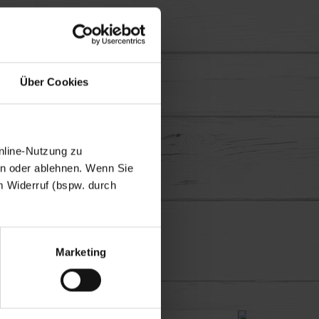
Über Cookies
nline-Nutzung zu
en oder ablehnen. Wenn Sie
m Widerruf (bspw. durch
en lassen
Marketing