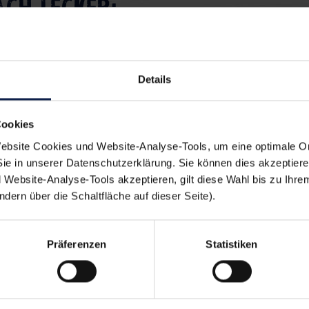
ach lecker:
Snacks Einweihungsfeiern
Details
stag
Fisch grillen
Cookies
Fisch
bsite Cookies und Website-Analyse-Tools, um eine optimale O
Sie in unserer Datenschutzerklärung. Sie können dies akzeptier
Website-Analyse-Tools akzeptieren, gilt diese Wahl bis zu Ihre
ern über die Schaltfläche auf dieser Seite).
en sich auch schmeck
Präferenzen
Statistiken