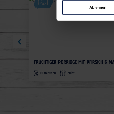
Ablehnen
Fruchtiger Porridge mit Pfirsich & M
15 minuten
leicht