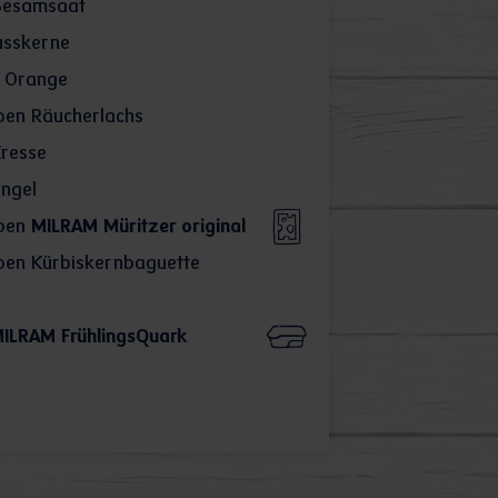
Sesamsaat
sskerne
e Orange
ben Räucherlachs
resse
ängel
ben
MILRAM Müritzer original
ben Kürbiskernbaguette
ILRAM FrühlingsQuark