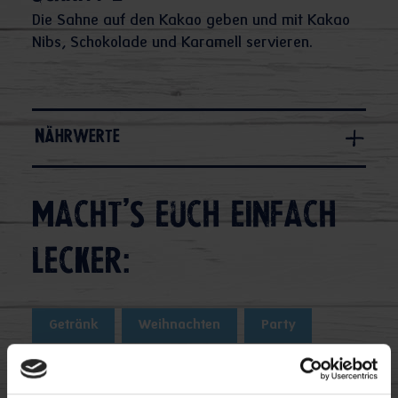
Die Sahne auf den Kakao geben und mit Kakao
Nibs, Schokolade und Karamell servieren.
Nährwerte
Macht's euch einfach
lecker:
Getränk
Weihnachten
Party
Getränke
Drinks Dessert