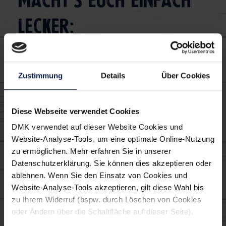
Macht's euch einfach
lecker:
Getränk
Sommer
Party
Zustimmung
Details
Über Cookies
Silvester
Drinks schnell
Cocktails
Kaffee
Diese Webseite verwendet Cookies
DMK verwendet auf dieser Website Cookies und
Verwendete MILRAM
Website-Analyse-Tools, um eine optimale Online-Nutzung
zu ermöglichen. Mehr erfahren Sie in unserer
Produkte:
Datenschutzerklärung. Sie können dies akzeptieren oder
ablehnen. Wenn Sie den Einsatz von Cookies und
Website-Analyse-Tools akzeptieren, gilt diese Wahl bis
zu Ihrem Widerruf (bspw. durch Löschen von Cookies
oder Ändern über die Schaltfläche auf dieser Seite).