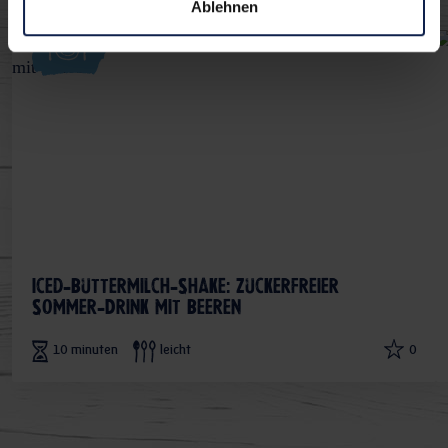
Ablehnen
Iced-Buttermilch-Shake: Zuckerfreier
Sommer-Drink mit Beeren
10 minuten
leicht
0