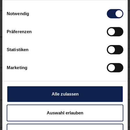
Einwilligungsauswahl
Notwendig
Moin Eiskaffee
Präferenzen
Statistiken
Marketing
Die können sich
auch schmecken
Alle zulassen
lassen
Auswahl erlauben