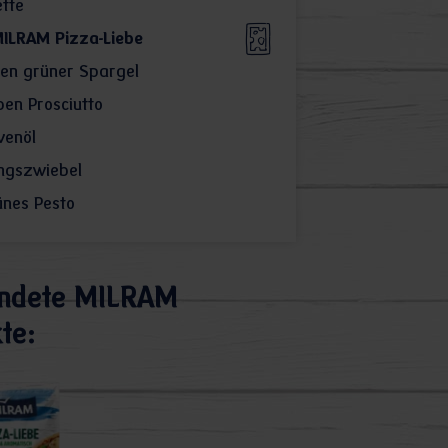
tte
ILRAM Pizza-Liebe
en grüner Spargel
en Prosciutto
venöl
ngszwiebel
ünes Pesto
ndete MILRAM
te: