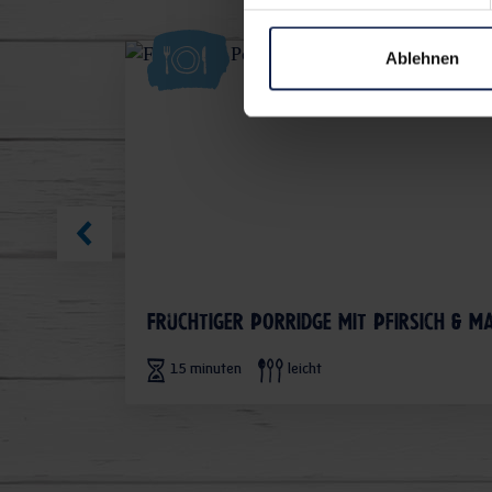
Ablehnen
Fruchtiger Porridge mit Pfirsich & M
15 minuten
leicht