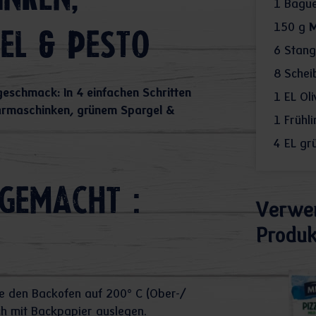
nken,
1
Bague
150
g
M
el & Pesto
6
Stang
8
Scheib
eschmack: In 4 einfachen Schritten
1
EL Oli
armaschinken, grünem Spargel &
1
Frühli
4
EL gr
gemacht :
Verwe
Produk
e den Backofen auf 200° C (Ober-/
ch mit Backpapier auslegen.