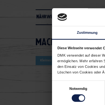
Nährwerte
Zustimmung
Macht's euch einf
Diese Webseite verwendet 
DMK verwendet auf dieser We
Kleines Gericht
Snacks Einweihu
ermöglichen. Mehr erfahren 
den Einsatz von Cookies und 
Löschen von Cookies oder Änd
Einwilligungsauswahl
Notwendig
Die könn