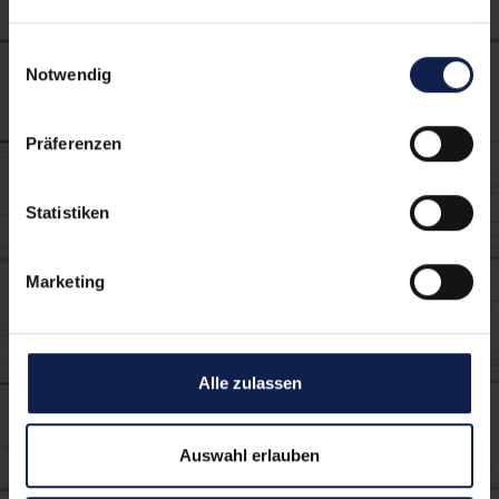
Gläser mit dem Rand zunächst ins Eiweiß
Einwilligungsauswahl
tauchen und dann ins Salz. Und wenn du es
Notwendig
eher süß magst – einfach Zucker statt Salz
verwenden. Fertig ist der alkoholfreie
Sommer Cocktail.
Präferenzen
Statistiken
Marketing
Die können sich
Alle zulassen
auch schmecken
Auswahl erlauben
lassen