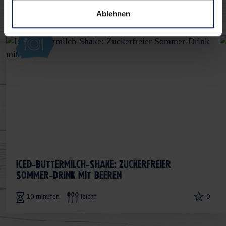
Ablehnen
Iced-Buttermilch-Shake: Zuckerfreier
Sommer-Drink mit Beeren
10 minuten
leicht
0