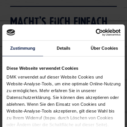
Macht's euch einfach
lecker:
Zustimmung
Details
Über Cookies
Getränk
Sommer
Diese Webseite verwendet Cookies
Saison Sommer Erfrischungen
DMK verwendet auf dieser Website Cookies und
Drinks Buttermilch
Cocktails
Website-Analyse-Tools, um eine optimale Online-Nutzung
zu ermöglichen. Mehr erfahren Sie in unserer
Datenschutzerklärung. Sie können dies akzeptieren oder
ablehnen. Wenn Sie den Einsatz von Cookies und
Tipp
Website-Analyse-Tools akzeptieren, gilt diese Wahl bis
zu Ihrem Widerruf (bspw. durch Löschen von Cookies
Für einen besonders stabilen Salzrand
oder Ändern über die Schaltfläche auf dieser Seite).
verwendest du am besten Eiweiß. Die