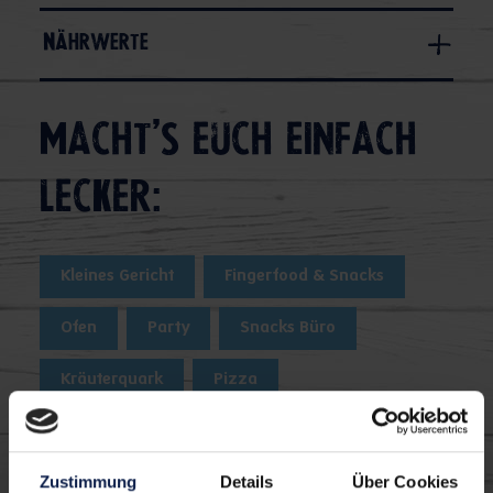
Nährwerte
Macht's euch einfach
lecker:
Kleines Gericht
Fingerfood & Snacks
Ofen
Party
Snacks Büro
Kräuterquark
Pizza
Tipp
Zustimmung
Details
Über Cookies