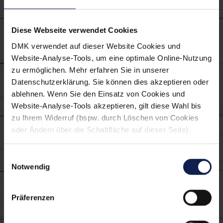
PaprikaQuark kann zusätzlich als Dip
verwendet werden.
Diese Webseite verwendet Cookies
DMK verwendet auf dieser Website Cookies und
Website-Analyse-Tools, um eine optimale Online-Nutzung
zu ermöglichen. Mehr erfahren Sie in unserer
Verwendete MILRAM
Datenschutzerklärung. Sie können dies akzeptieren oder
ablehnen. Wenn Sie den Einsatz von Cookies und
Produkte:
Website-Analyse-Tools akzeptieren, gilt diese Wahl bis
zu Ihrem Widerruf (bspw. durch Löschen von Cookies
oder Ändern über die Schaltfläche auf dieser Seite).
Einwilligungsauswahl
Notwendig
Präferenzen
PaprikaQuark