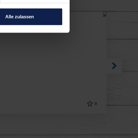
Alle zulassen
Schneller 
0
20 minuten