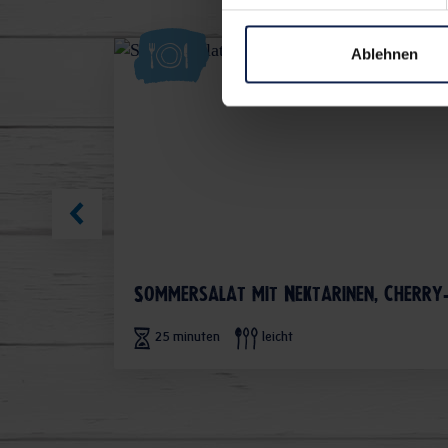
Ablehnen
Sommersalat mit Nektarinen, Cherry
25 minuten
leicht