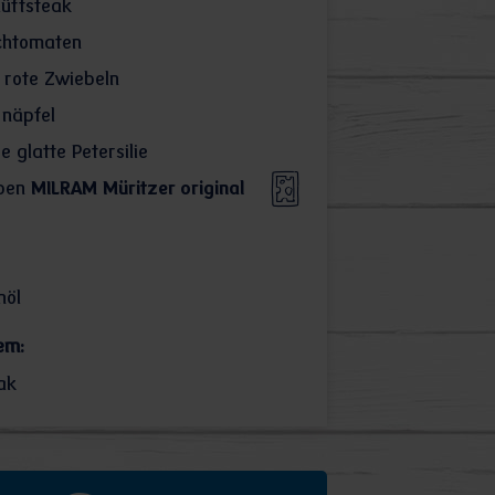
üftsteak
chtomaten
 rote Zwiebeln
näpfel
 glatte Petersilie
ben
MILRAM Müritzer original
nöl
em:
ak