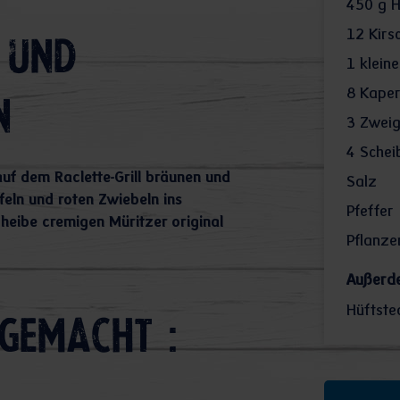
450
g H
12
Kirs
 und
1
kleine
8
Kaper
n
3
Zweige
4
Schei
auf dem Raclette-Grill bräunen und
Salz
eln und roten Zwiebeln ins
Pfeffer
heibe cremigen Müritzer original
Pflanze
Außerd
Hüftste
gemacht :