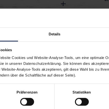
ach lecker:
Details
Winter
Silvester
Cookies
bsite Cookies und Website-Analyse-Tools, um eine optimale O
Herzhaft
Fleisch
Sie in unserer Datenschutzerklärung. Sie können dies akzeptier
Website-Analyse-Tools akzeptieren, gilt diese Wahl bis zu Ihre
ern über die Schaltfläche auf dieser Seite).
Präferenzen
Statistiken
en sich auch schmeck