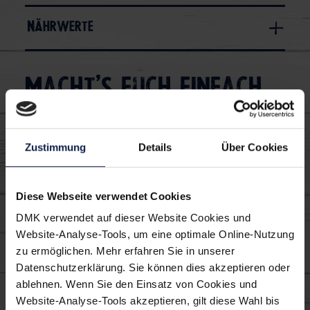
Nährwerte
Macht's euch einfach
lecker:
Zustimmung
Details
Über Cookies
Kleines Gericht
Sommer
Diese Webseite verwendet Cookies
Körniger Frischkäse
Grüner Salat
DMK verwendet auf dieser Website Cookies und
Website-Analyse-Tools, um eine optimale Online-Nutzung
Salat zum Grillen
zu ermöglichen. Mehr erfahren Sie in unserer
Datenschutzerklärung. Sie können dies akzeptieren oder
Verwendete MILRAM
ablehnen. Wenn Sie den Einsatz von Cookies und
Website-Analyse-Tools akzeptieren, gilt diese Wahl bis
Produkte: