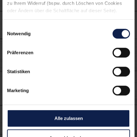
zu Ihrem Widerruf (bspw. durch Löschen von Cookies
oder Ändern über die Schaltfläche auf dieser Seite).
Einwilligungsauswahl
Notwendig
Präferenzen
Körniger Frischkäse
Statistiken
3,5%
Marketing
Die können sich
Alle zulassen