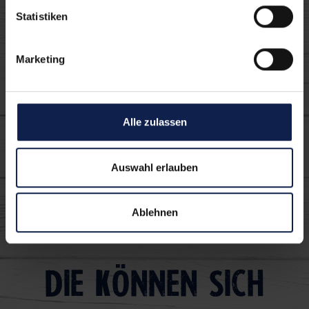
frischer Schmand
Statistiken
Marketing
Alle zulassen
Burlander herzhaft-
Auswahl erlauben
würzig
Ablehnen
Die können sich