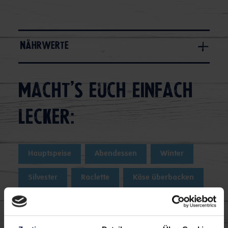
Nährwerte
Macht's euch einfach
lecker:
Hauptspeise
Abendessen
Winter
Silvester
Raclette
Käse überbacken
Herzhaft