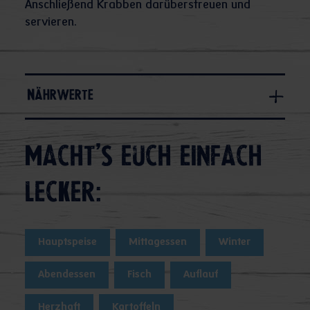
Anschließend Krabben darüberstreuen und
servieren.
Nährwerte
Macht's euch einfach
lecker:
Hauptspeise
Mittagessen
Winter
Abendessen
Fisch
Auflauf
Herzhaft
Kartoffeln