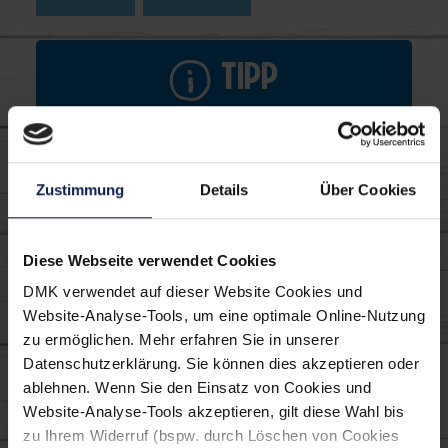
Tipp
Wer warme Gurken (Schmorgurken) nicht
mag, kann diese auch durch Zucchini
ersetzen. Für eine besonders herzhafte
Zustimmung
Details
Über Cookies
Note 50 g Schinkenwürfel dazugeben.
Diese Webseite verwendet Cookies
DMK verwendet auf dieser Website Cookies und
Verwendete MILRAM
Website-Analyse-Tools, um eine optimale Online-Nutzung
Produkte:
zu ermöglichen. Mehr erfahren Sie in unserer
Datenschutzerklärung. Sie können dies akzeptieren oder
ablehnen. Wenn Sie den Einsatz von Cookies und
Website-Analyse-Tools akzeptieren, gilt diese Wahl bis
zu Ihrem Widerruf (bspw. durch Löschen von Cookies