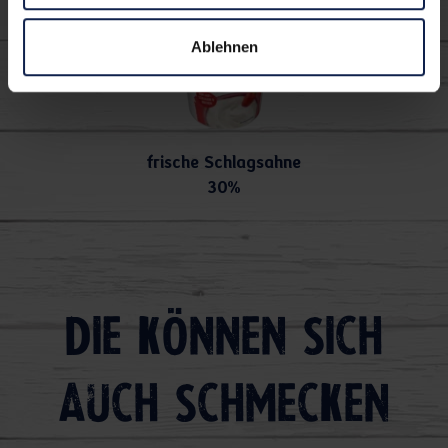
Ablehnen
frische Schlagsahne
30%
Die können sich
auch schmecken