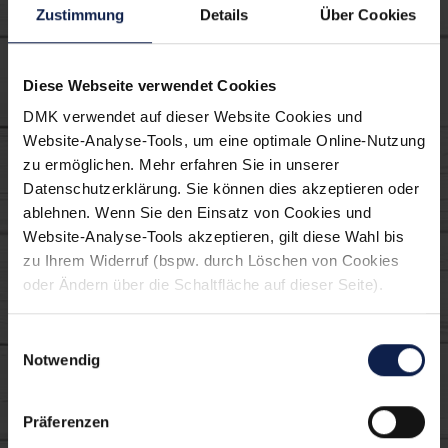
Zustimmung
Details
Über Cookies
Diese Webseite verwendet Cookies
Nährwerte
DMK verwendet auf dieser Website Cookies und
Website-Analyse-Tools, um eine optimale Online-Nutzung
zu ermöglichen. Mehr erfahren Sie in unserer
Macht's euch einfach
Datenschutzerklärung. Sie können dies akzeptieren oder
ablehnen. Wenn Sie den Einsatz von Cookies und
lecker:
Website-Analyse-Tools akzeptieren, gilt diese Wahl bis
zu Ihrem Widerruf (bspw. durch Löschen von Cookies
oder Ändern über die Schaltfläche auf dieser Seite).
Hauptspeise
Mittagessen
Einwilligungsauswahl
Körniger Frischkäse
Bowls
Notwendig
Thema proteinreich
Fisch
Präferenzen