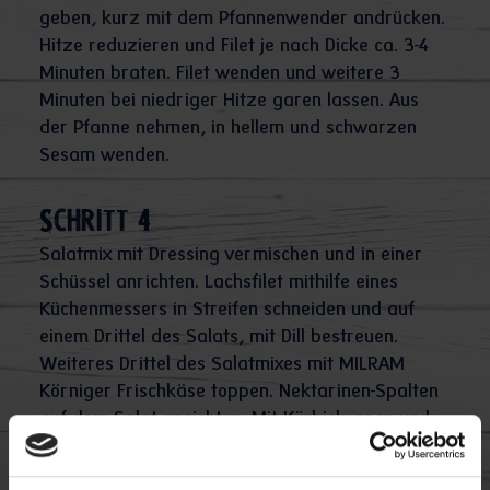
geben, kurz mit dem Pfannenwender andrücken.
Hitze reduzieren und Filet je nach Dicke ca. 3-4
Minuten braten. Filet wenden und weitere 3
Minuten bei niedriger Hitze garen lassen. Aus
der Pfanne nehmen, in hellem und schwarzen
Sesam wenden.
Schritt 4
Salatmix mit Dressing vermischen und in einer
Schüssel anrichten. Lachsfilet mithilfe eines
Küchenmessers in Streifen schneiden und auf
einem Drittel des Salats, mit Dill bestreuen.
Weiteres Drittel des Salatmixes mit MILRAM
Körniger Frischkäse toppen. Nektarinen-Spalten
auf dem Salat anrichten. Mit Kürbiskernen und
frischem Basilikum bestreuen und schmecken
lassen.