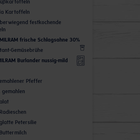
üßkartoffeln
la Kartoffeln
berwiegend festkochende
eln
MILRAM frische Schlagsahne 30%
stant-Gemüsebrühe
ILRAM Burlander nussig-mild
gemahlener Pfeffer
, gemahlen
alat
Radieschen
latte Petersilie
Buttermilch