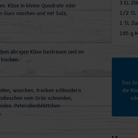
3
EL Zit
n. Käse in kleine Quadrate oder
1/2
TL 
en Guss mischen und mit Salz,
1
TL Zu
185
g M
t dem übrigen Käse bestreuen und im
 backen.
Das Gr
teilen, waschen, trocken schleudern
die Ka
adieschen vom Grün schneiden,
od
iden. Petersilienblättchen
.