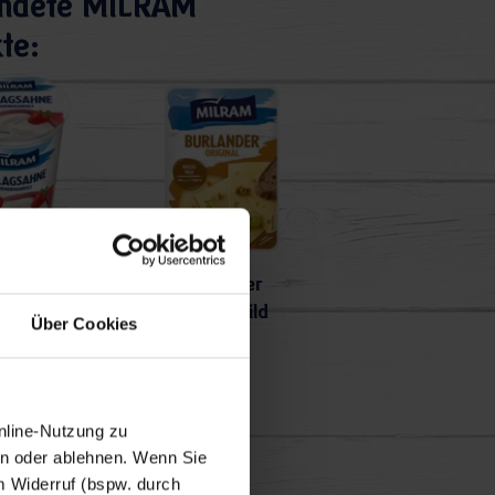
ndete MILRAM
te:
ische
Burlander
agsahne
nussig-mild
Über Cookies
30%
nline-Nutzung zu
en oder ablehnen. Wenn Sie
m Widerruf (bspw. durch