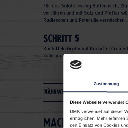
Für das Salatdressing Buttermilch, Zit
verrühren und mit Salz und Pfeffer wü
Radieschen und Petersilie vermischen.
Schritt 5
Kartoffeln-Gratin mit Kartoffel Creme-
Tellern anrichten und servieren.
Zustimmung
Nährwerte
Diese Webseite verwendet 
DMK verwendet auf dieser We
ermöglichen. Mehr erfahren 
Macht's euch einf
den Einsatz von Cookies und 