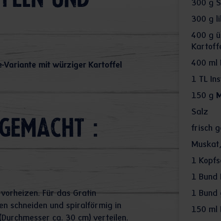
feln und
300
g S
300
g li
400
g ü
Kartoff
400
ml
e-Variante mit würziger Kartoffel
1
TL In
150
g
M
Salz
gemacht :
frisch 
Muskat
1
Kopfs
1
Bund 
vorheizen. Für das Gratin
1
Bund g
en schneiden und spiralförmig in
150
ml 
(Durchmesser ca. 30 cm) verteilen.