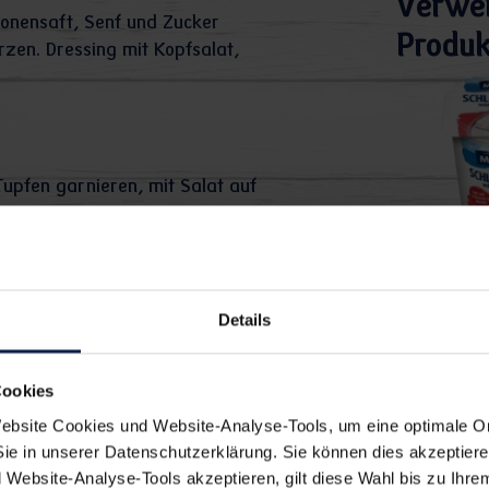
Verwe
ronensaft, Senf und Zucker
Produk
rzen. Dressing mit Kopfsalat,
Tupfen garnieren, mit Salat auf
fr
Schl
Details
Cookies
bsite Cookies und Website-Analyse-Tools, um eine optimale O
Sie in unserer Datenschutzerklärung. Sie können dies akzeptier
ach lecker:
Website-Analyse-Tools akzeptieren, gilt diese Wahl bis zu Ihre