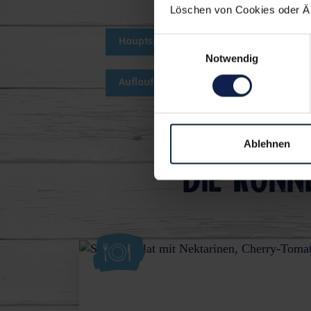
Löschen von Cookies oder Änd
Einwilligungsauswahl
Hauptspeise
Mittagessen
Notwendig
Auflauf
Kartoffeln
Süßka
Ablehnen
Die könn