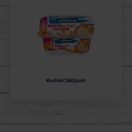
Knobi&ChiliQuark